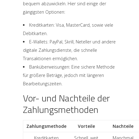
bequem abzuwickeln. Hier sind einige der
gängigsten Optionen:
Kreditkarten: Visa, MasterCard, sowie viele
Debitkarten.
E-Wallets: PayPal, Skrill, Neteller und andere
digitale Zahlungsdienste, die schnelle
Transaktionen ermöglichen.
Banküberweisungen: Eine sichere Methode
für größere Beträge, jedoch mit längeren
Bearbeitungszeiten.
Vor- und Nachteile der
Zahlungsmethoden
Zahlungsmethode
Vorteile
Nachteile
Kreditkarten
Schnell, weit
Manchmal