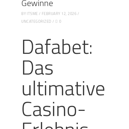
Gewinne
BY
ITSME
FEBRUARY 12, 2026
UNCATEGORIZED
0
Dafabet:
Das
ultimative
Casino-