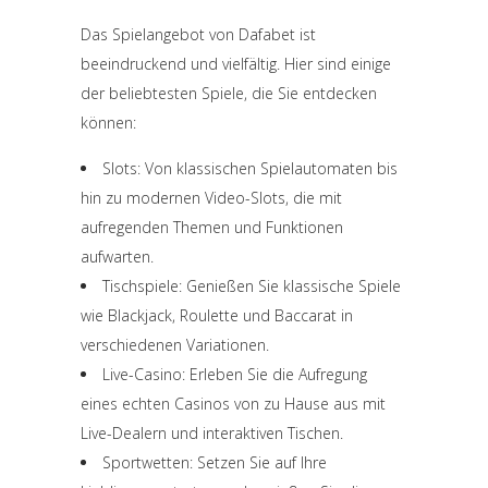
Das Spielangebot von Dafabet ist
beeindruckend und vielfältig. Hier sind einige
der beliebtesten Spiele, die Sie entdecken
können:
Slots: Von klassischen Spielautomaten bis
hin zu modernen Video-Slots, die mit
aufregenden Themen und Funktionen
aufwarten.
Tischspiele: Genießen Sie klassische Spiele
wie Blackjack, Roulette und Baccarat in
verschiedenen Variationen.
Live-Casino: Erleben Sie die Aufregung
eines echten Casinos von zu Hause aus mit
Live-Dealern und interaktiven Tischen.
Sportwetten: Setzen Sie auf Ihre