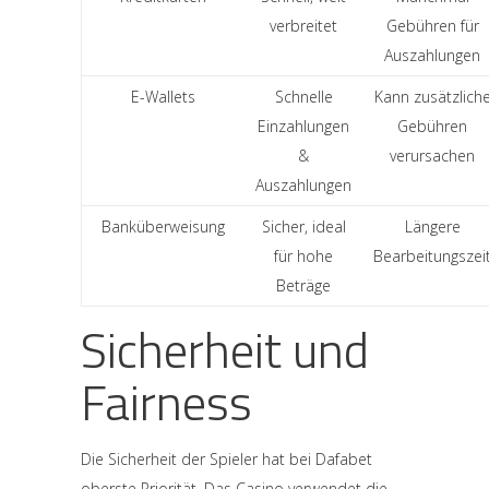
verbreitet
Gebühren für
Auszahlungen
E-Wallets
Schnelle
Kann zusätzlich
Einzahlungen
Gebühren
&
verursachen
Auszahlungen
Banküberweisung
Sicher, ideal
Längere
für hohe
Bearbeitungszei
Beträge
Sicherheit und
Fairness
Die Sicherheit der Spieler hat bei Dafabet
oberste Priorität. Das Casino verwendet die