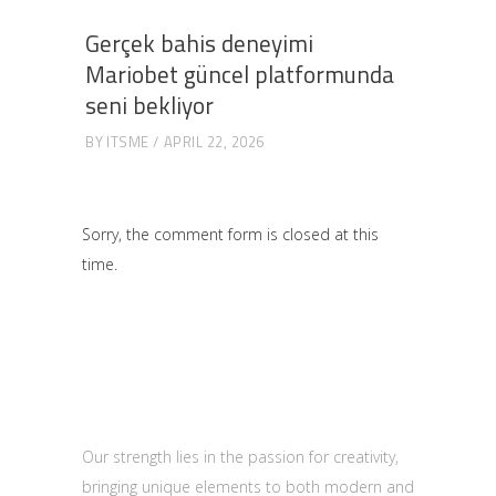
Gerçek bahis deneyimi
Mariobet güncel platformunda
seni bekliyor
BY
ITSME
APRIL 22, 2026
Sorry, the comment form is closed at this
time.
Our strength lies in the passion for creativity,
bringing unique elements to both modern and