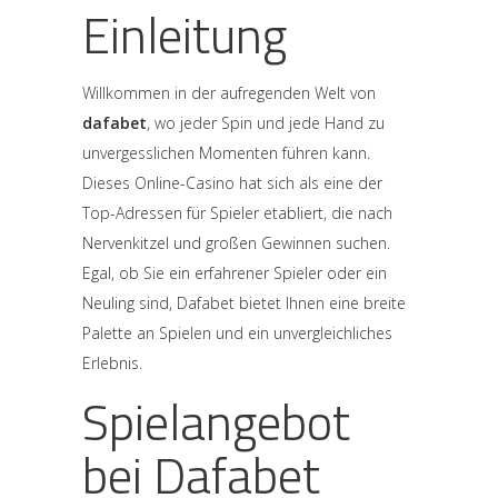
Einleitung
Willkommen in der aufregenden Welt von
dafabet
, wo jeder Spin und jede Hand zu
unvergesslichen Momenten führen kann.
Dieses Online-Casino hat sich als eine der
Top-Adressen für Spieler etabliert, die nach
Nervenkitzel und großen Gewinnen suchen.
Egal, ob Sie ein erfahrener Spieler oder ein
Neuling sind, Dafabet bietet Ihnen eine breite
Palette an Spielen und ein unvergleichliches
Erlebnis.
Spielangebot
bei Dafabet