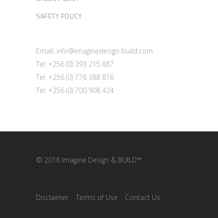
SAFETY POLICY
Email: info@imaginedesign-build.com
Tel: +256 (0) 393 215 887
Tel: +256 (0) 776 388 816
Tel: +256 (0) 700 908 424
© 2018 Imagine Design & BUILD™
Disclaimer
|
Terms of Use
|
Contact Us