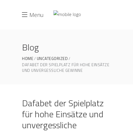
Menu
Blog
HOME
UNCATEGORIZED
DAFABET DER SPIELPLATZ FÜR HOHE EINSÄTZE
UND UNVERGESSLICHE GEWINNE
Dafabet der Spielplatz
für hohe Einsätze und
unvergessliche