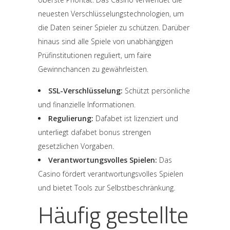
neuesten Verschlüsselungstechnologien, um
die Daten seiner Spieler zu schützen. Darüber
hinaus sind alle Spiele von unabhängigen
Prüfinstitutionen reguliert, um faire
Gewinnchancen zu gewährleisten.
SSL-Verschlüsselung:
Schützt persönliche
und finanzielle Informationen.
Regulierung:
Dafabet ist lizenziert und
unterliegt
dafabet bonus
strengen
gesetzlichen Vorgaben.
Verantwortungsvolles Spielen:
Das
Casino fördert verantwortungsvolles Spielen
und bietet Tools zur Selbstbeschränkung.
Häufig gestellte