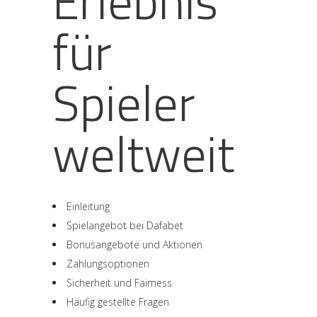
Erlebnis
für
Spieler
weltweit
Einleitung
Spielangebot bei Dafabet
Bonusangebote und Aktionen
Zahlungsoptionen
Sicherheit und Fairness
Häufig gestellte Fragen