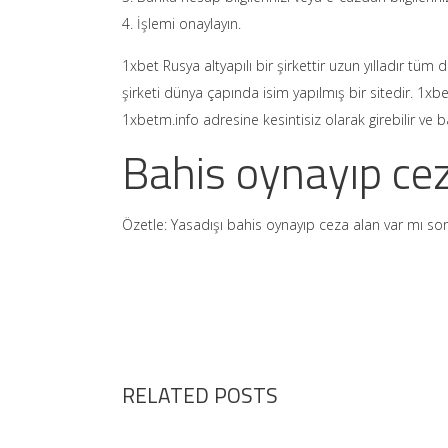
İşlemi onaylayın.
1xbet Rusya altyapılı bir şirkettir uzun yılladır tü
şirketi dünya çapında isim yapılmış bir sitedir. 1xbe
1xbetm.info adresine kesintisiz olarak girebilir ve ba
Bahis oynayıp cez
Özetle: Yasadışı bahis oynayıp ceza alan var mı sor
RELATED POSTS