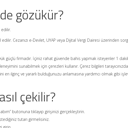
de gözükür?
edilir.
dilir. Cezanızı e-Devlet, UYAP veya Dijital Vergi Dairesi üzerinden sorgu
 güçlü firmadır. İçiniz rahat güvende bahis yapmak isteyenler 1 dakikad
 deneyimini sunabilmek için çerezleri kullanır. Çerez bilgileri tarayıcın
 en ilginç ve yararlı bulduğunuzu anlamasına yardımcı olmak gibi işlevler
ıl çekilir?
ım” butonuna tıklayıp girişinizi gerçekleştirin.
diğiniz tutarı girmelisiniz.
 girin.