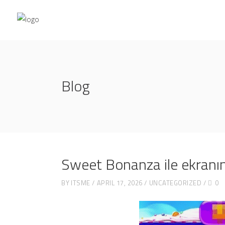
Blog
Sweet Bonanza ile ekranın
BY
ITSME
APRIL 17, 2026
UNCATEGORIZED
0