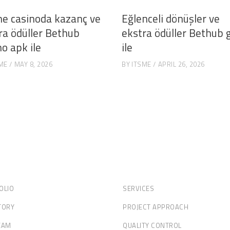
ne casinoda kazanç ve
Eğlenceli dönüşler ve
ra ödüller Bethub
ekstra ödüller Bethub g
no apk ile
ile
ME
MAY 8, 2026
BY
ITSME
APRIL 26, 2026
OLIO
SERVICES
TORY
PROJECT APPROACH
EAM
QUALITY CONTROL