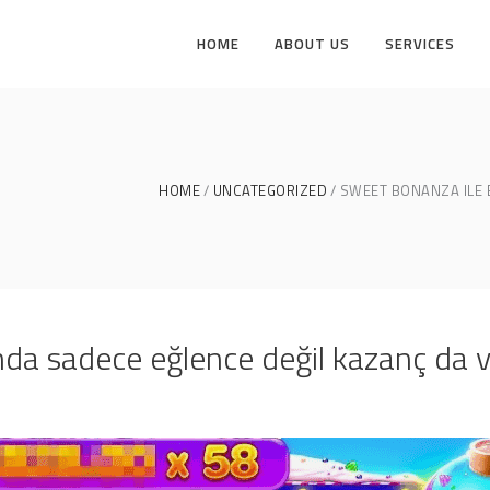
HOME
ABOUT US
SERVICES
HOME
UNCATEGORIZED
SWEET BONANZA ILE 
da sadece eğlence değil kazanç da 